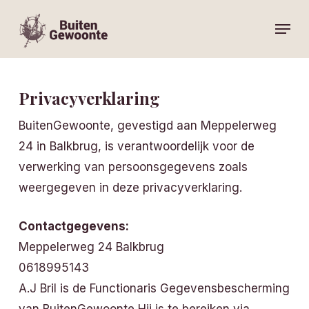
Skip
Menu
to
main
content
Privacyverklaring
BuitenGewoonte, gevestigd aan Meppelerweg
24 in Balkbrug, is verantwoordelijk voor de
verwerking van persoonsgegevens zoals
weergegeven in deze privacyverklaring.
Contactgegevens:
Meppelerweg 24 Balkbrug
0618995143
A.J Bril is de Functionaris Gegevensbescherming
van BuitenGewoonte Hij is te bereiken via