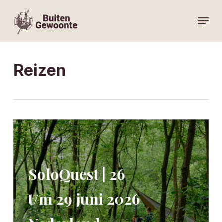
Skip
Menu
to
main
content
Reizen
SoloQuest | 26
t/m 29 juni 2026